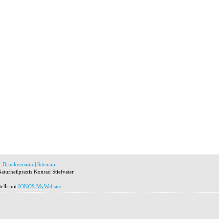
Druckversion
|
Sitemap
aturheilpraxis Konrad Stiefvater
tellt mit
IONOS MyWebsite
.